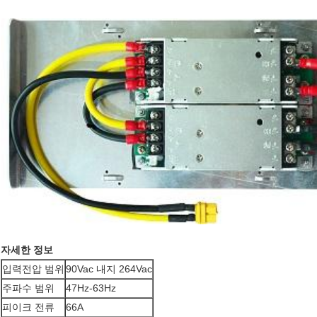
자세한 정보
입력전압 범위
90Vac 내지 264Vac
주파수 범위
47Hz-63Hz
피이크 전류
66A