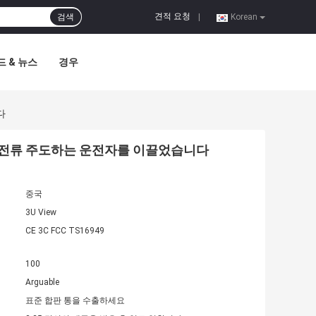
견적 요청
검색
|
Korean
 & 뉴스
경우
다
한 정전류 주도하는 운전자를 이끌었습니다
중국
3U View
CE 3C FCC TS16949
100
Arguable
표준 합판 통을 수출하세요