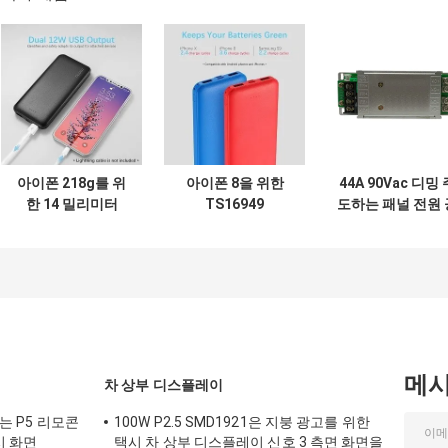
아이폰 218g를 위
아이폰 8을 위한
44A 90Vac 디밍 
한 14 밀리미터
TS16949
도하는 패널 전원 
USB 무선 휴대용 전
10000mAh 배터리
급기 운전자
력 은행 충전기
휴대용 핸드폰 충전
기 전원 공급기
메
차 상부 디스플레이
하는 P5 리모콘
100W P2.5 SMD1921은 지붕 광고를 위한
시 화면
택시 차 상부 디스플레이 신호 3 측면 화면을